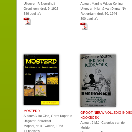
Uitgever: P. Noordhoff
Auteur: Martine Wittop Koning
Groningen, druk 9, 1925
Uitgever: Nijgh & van Ditmar NV
386 pagina's
Rotterdam, druk 60, 1944
300 pagina's
MOSTERD
GROOT NIEUW VOLLEDIG INDIS
Auteur: Auke Cloo, Gerrit Kuperus
KOOKBOEK
Uitgever: EduAktief
Auteur: J.M.J. Catenius van der
Meppel, druk Tweede, 1988
Meijden
71 pagina's