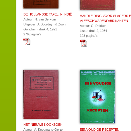
DE HOLLANDSE TAFEL IN INDIË
HANDLEIDING VOOR SLAGERS 
Auteur: N. van Berkum
VLEESCHWARENFABRIKANTEN
Uitgever: J. Boorduyn & Zoon
Auteur: G. Dekker
Gorichem, druk 4, 1921
Lisse, druk 2, 1934
276 pagina's
128 pagina's
HET NIEUWE KOOKBOEK
Auteur: A. Koopmans-Gorter
EENVOUDIGE RECEPTEN