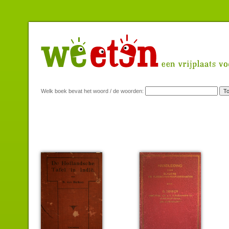
Welk boek bevat het woord / de woorden: